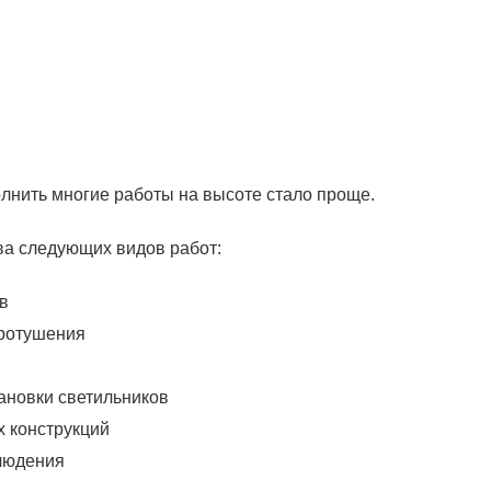
нить многие работы на высоте стало проще.
ва следующих видов работ:
в
ротушения
тановки светильников
х конструкций
людения